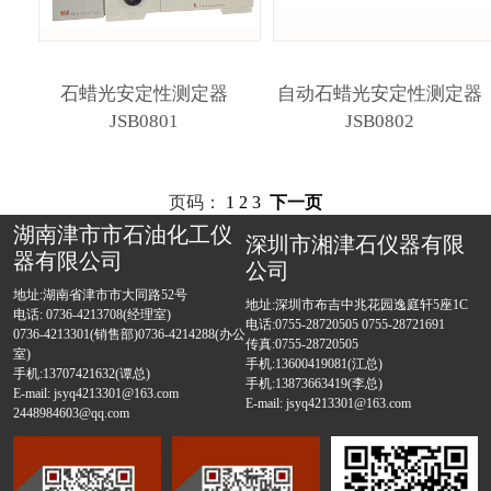
石蜡光安定性测定器
自动石蜡光安定性测定器
JSB0801
JSB0802
页码：
1
2
3
下一页
湖南津市市石油化工仪
深圳市湘津石仪器有限
器有限公司
公司
地址:湖南省津市市大同路52号
地址:深圳市布吉中兆花园逸庭轩5座1C
电话: 0736-4213708(经理室)
电话:0755-28720505 0755-28721691
0736-4213301(销售部)0736-4214288(办公
传真:0755-28720505
室)
手机:13600419081(江总)
手机:13707421632(谭总)
手机:13873663419(李总)
E-mail: jsyq4213301@163.com
E-mail: jsyq4213301@163.com
2448984603@qq.com